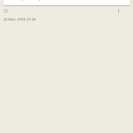
more_vert
favorite_border
26 Июл, 2009 23:28