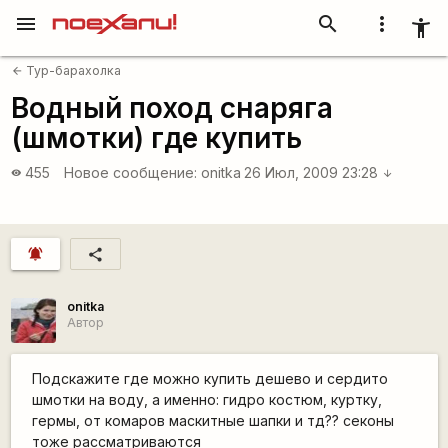
menu
search
more_vert
accessibility_new
Тур-барахолка
arrow_back
Водный поход снаряга
(шмотки) где купить
455
Новое сообщение:
onitka
26 Июл, 2009 23:28
visibility
arrow_downward
notifications_active
share
onitka
Автор
Подскажите где можно купить дешево и сердито
шмотки на воду, а именно: гидро костюм, куртку,
гермы, от комаров маскитные шапки и тд?? секоны
тоже рассматриваются