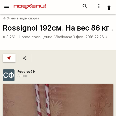
menu
search
more_vert
accessibility_new
Зимние виды спорта
arrow_back
Rossignol 192см. На вес 86 кг .
3 261
Новое сообщение:
Vladimany
9 Фев, 2018 22:26
visibility
arrow_downward
notifications_active
share
Fedorov79
СФ
Автор