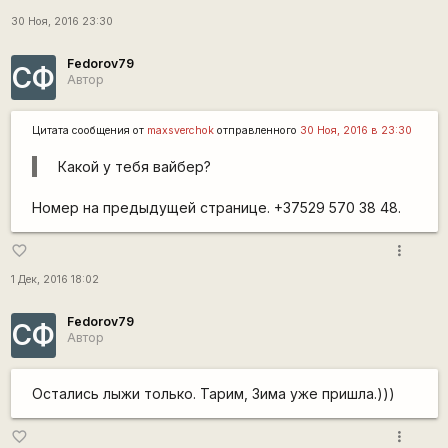
30 Ноя, 2016 23:30
Fedorov79
СФ
Автор
Цитата сообщения от
maxsverchok
отправленного
30 Ноя, 2016 в 23:30
Какой у тебя вайбер?
Номер на предыдущей странице. +37529 570 38 48.
more_vert
favorite_border
1 Дек, 2016 18:02
Fedorov79
СФ
Автор
Остались лыжи только. Тарим, Зима уже пришла.)))
more_vert
favorite_border