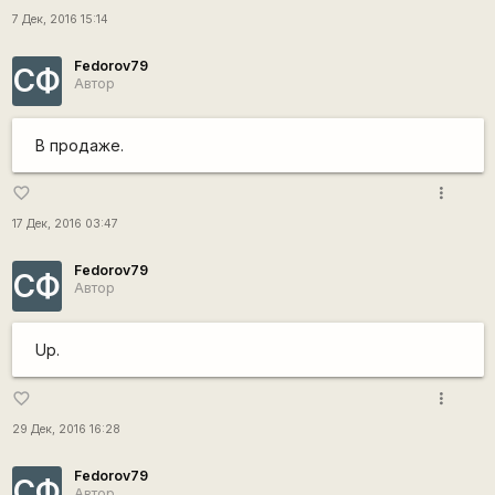
7 Дек, 2016 15:14
Fedorov79
СФ
Автор
В продаже.
more_vert
favorite_border
17 Дек, 2016 03:47
Fedorov79
СФ
Автор
Up.
more_vert
favorite_border
29 Дек, 2016 16:28
Fedorov79
СФ
Автор