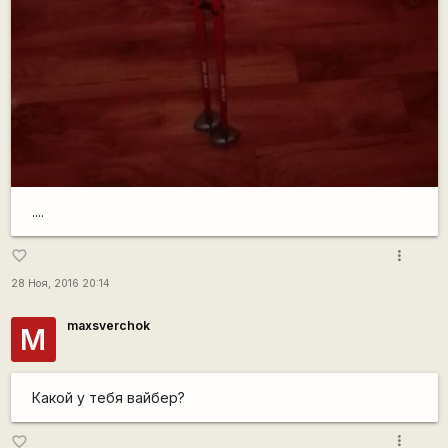
....
more_vert
favorite_border
28 Ноя, 2016 20:14
maxsverchok
M
Какой у тебя вайбер?
more_vert
favorite_border