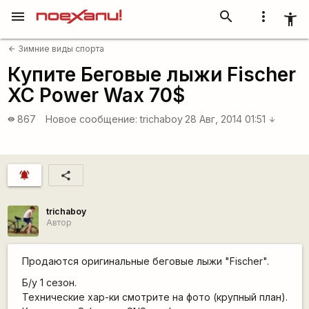
menu
search
more_vert
accessibility_new
Зимние виды спорта
arrow_back
Купите Беговые лыжи Fischer
XC Power Wax 70$
867
Новое сообщение:
trichaboy
28 Авг, 2014 01:51
visibility
arrow_downward
notifications_active
share
trichaboy
Автор
Продаются оригинальные беговые лыжи "Fischer".
Б/у 1 сезон.
Технические хар-ки смотрите на фото (крупный план).