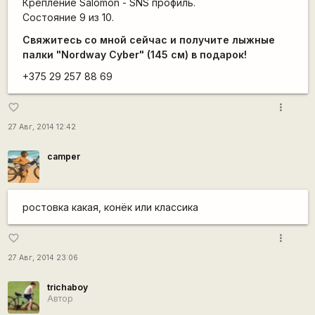
Крепление Salomon - SNS профиль.
Состояние 9 из 10.
Свяжитесь со мной сейчас и получите лыжные
палки "Nordway Cyber" (145 см) в подарок!
+375 29 257 88 69
more_vert
favorite_border
27 Авг, 2014 12:42
camper
ростовка какая, конёк или классика
more_vert
favorite_border
27 Авг, 2014 23:06
trichaboy
Автор