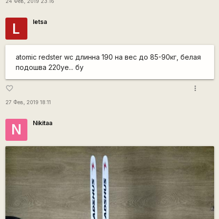
24 Фев, 2019 23:16
letsa
L
atomic redster wc длинна 190 на вес до 85-90кг, белая
подошва 220уе... бу
more_vert
favorite_border
27 Фев, 2019 18:11
Nikitaa
N