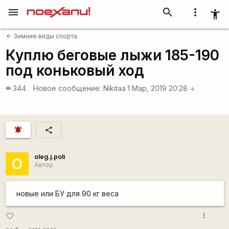
menu
search
more_vert
accessibility_new
Зимние виды спорта
arrow_back
Куплю беговые лыжи 185-190
под коньковый ход
344
Новое сообщение:
Nikitaa
1 Мар, 2019 20:28
visibility
arrow_downward
notifications_active
share
oleg.j.poli
O
Автор
новые или БУ для 90 кг веса
more_vert
favorite_border