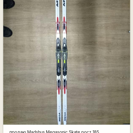
продаю Madshus Megasonic Skate рост 185