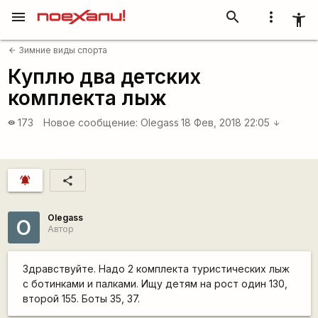
menu
search
more_vert
accessibility_new
Зимние виды спорта
arrow_back
Куплю два детских
комплекта лыж
173
Новое сообщение:
Olegass
18 Фев, 2018 22:05
visibility
arrow_downward
notifications_active
share
Olegass
O
Автор
Здравствуйте. Надо 2 комплекта туристических лыж
с ботинками и палками. Ищу детям на рост один 130,
второй 155. Боты 35, 37.