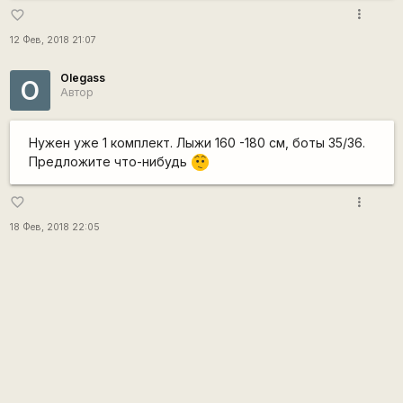
more_vert
favorite_border
12 Фев, 2018 21:07
Olegass
O
Автор
Нужен уже 1 комплект. Лыжи 160 -180 см, боты 35/36.
Предложите что-нибудь
:-/
more_vert
favorite_border
18 Фев, 2018 22:05