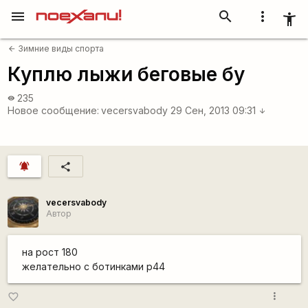
menu
search
more_vert
accessibility_new
Зимние виды спорта
arrow_back
Куплю лыжи беговые бу
235
visibility
Новое сообщение:
vecersvabody
29 Сен, 2013 09:31
arrow_downward
notifications_active
share
vecersvabody
Автор
на рост 180
желательно с ботинками р44
more_vert
favorite_border