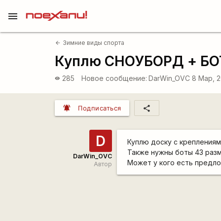
menu
Зимние виды спорта
arrow_back
Куплю СНОУБОРД + БОТ
285
Новое сообщение:
DarWin_OVC
8 Мар, 2
visibility
notifications_active
share
Подписаться
D
Куплю доску с креплениями 
Также нужны боты 43 разме
DarWin_OVC
Может у кого есть предл
Автор