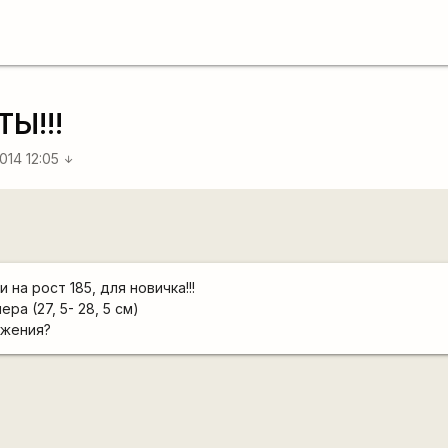
Ы!!!
014 12:05
arrow_downward
на рост 185, для новичка!!!
ра (27, 5- 28, 5 см)
ожения?