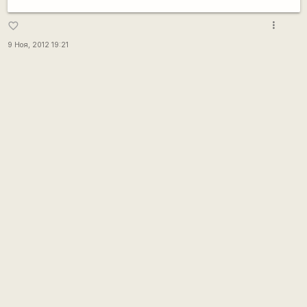
more_vert
favorite_border
9 Ноя, 2012 19:21