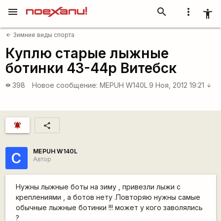
menu
search
more_vert
accessibility_new
Зимние виды спорта
arrow_back
Куплю старые лыжные
ботинки 43-44р Витебск
398
Новое сообщение:
MEPUH W140L
9 Ноя, 2012 19:21
visibility
arrow_downward
notifications_active
share
MEPUH W140L
С
Автор
Нужны лыжные боты на зиму , привезли лыжи с
креплениями , а ботов нету .Повторяю нужны самые
обычные лыжные ботинки !!! может у кого заволялись
?