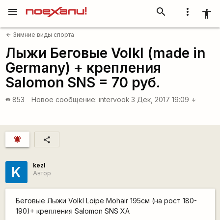
menu
search
more_vert
accessibility_new
Зимние виды спорта
arrow_back
Лыжи Беговые Volkl (made in
Germany) + крепления
Salomon SNS = 70 руб.
853
Новое сообщение:
intervook
3 Дек, 2017 19:09
visibility
arrow_downward
notifications_active
share
kezl
K
Автор
Беговые Лыжи Volkl Loipe Mohair 195см (на рост 180-
190)+ крепления Salomon SNS XA