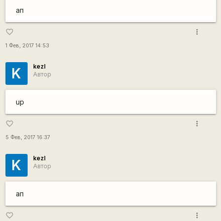
ап
more_vert
favorite_border
1 Фев, 2017 14:53
kezl
K
Автор
up
more_vert
favorite_border
5 Фев, 2017 16:37
kezl
K
Автор
ап
more_vert
favorite_border