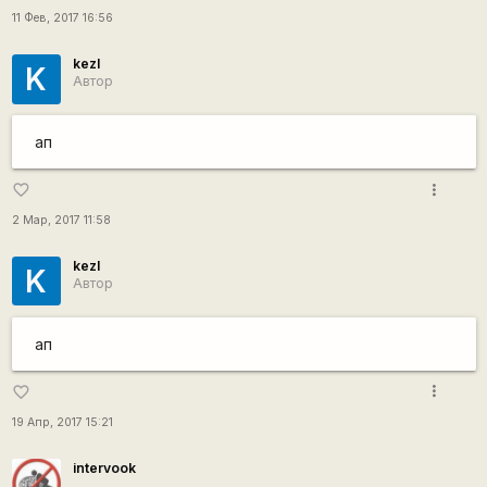
11 Фев, 2017 16:56
kezl
K
Автор
ап
more_vert
favorite_border
2 Мар, 2017 11:58
kezl
K
Автор
ап
more_vert
favorite_border
19 Апр, 2017 15:21
intervook