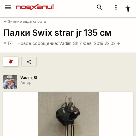
menu
search
more_vert
accessibility_new
Зимние виды спорта
arrow_back
Палки Swix strar jr 135 см
171
Новое сообщение:
Vadim_Sh
7 Фев, 2019 22:02
visibility
arrow_downward
notifications_active
share
Vadim_Sh
Автор