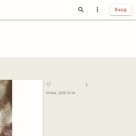
search
more_vert
Вход
more_vert
favorite_border
19 Янв, 2016 10:34