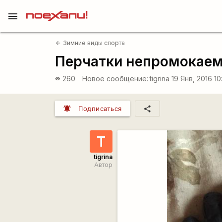
menu
Зимние виды спорта
arrow_back
Перчатки непромокаемы
260
Новое сообщение:
tigrina
19 Янв, 2016 1
visibility
notifications_active
share
Подписаться
T
tigrina
Автор