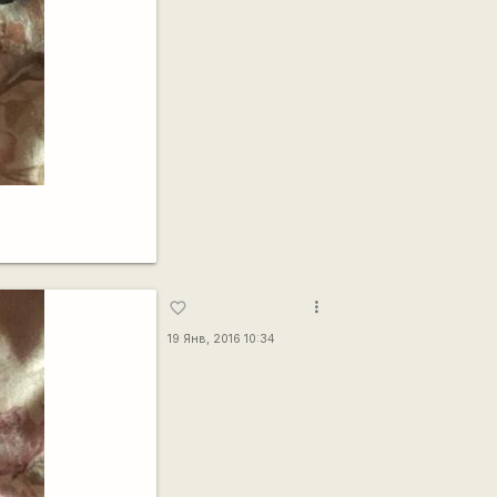
more_vert
favorite_border
19 Янв, 2016 10:34