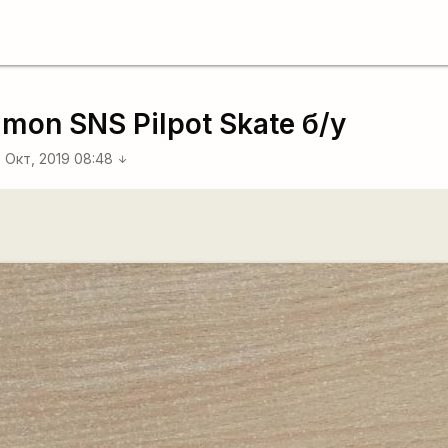
on SNS Pilpot Skate б/у
3 Окт, 2019 08:48
arrow_downward