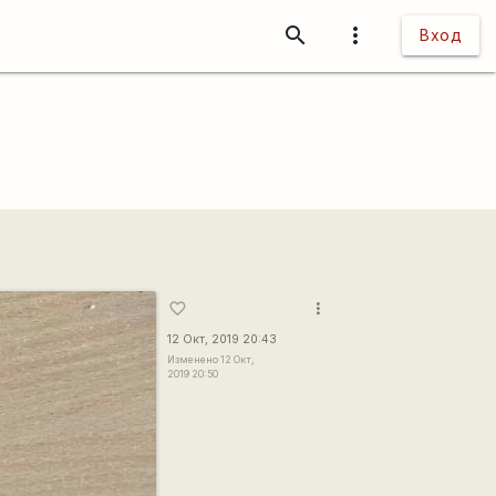
search
more_vert
Вход
more_vert
favorite_border
12 Окт, 2019 20:43
Изменено 12 Окт,
2019 20:50