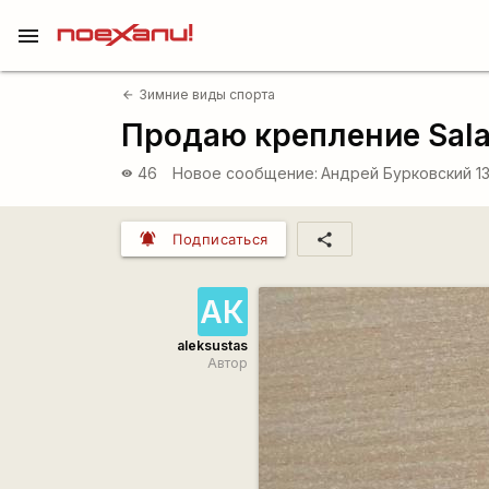
menu
Зимние виды спорта
arrow_back
Продаю крепление Salam
46
Новое сообщение:
Андрей Бурковский
1
visibility
notifications_active
share
Подписаться
АК
aleksustas
Автор