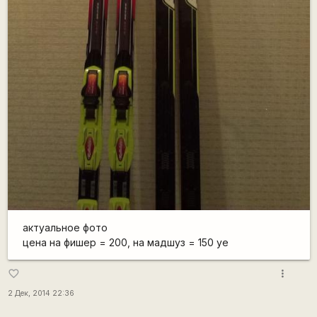
актуальное фото
цена на фишер = 200, на мадшуз = 150 уе
more_vert
favorite_border
2 Дек, 2014 22:36