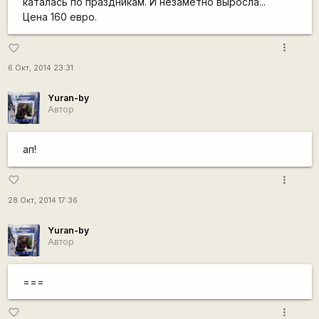
каталась по праздникам. И незаметно выросла...
Цена 160 евро.
more_vert
favorite_border
6 Окт, 2014 23:31
Yuran-by
Автор
ап!
more_vert
favorite_border
28 Окт, 2014 17:36
Yuran-by
Автор
===
more_vert
favorite_border