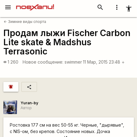
menu
search
more_vert
accessibility_new
Зимние виды спорта
arrow_back
Продам лыжи Fischer Carbon
Lite skate & Madshus
Terrasonic
1 260
Новое сообщение:
swimmer
11 Мар, 2015 23:48
visibility
arrow_downward
notifications_active
share
Yuran-by
Автор
Ростовка 177 см на вес 50-55 кг. Черные, "дырявые",
с NIS-ом, без крепов. Состояние новых. Дочка