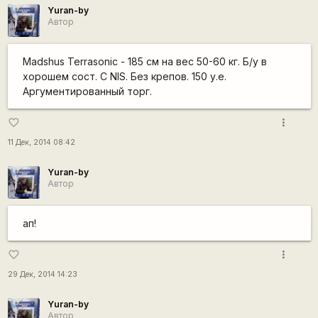
Yuran-by
Автор
Madshus Terrasonic - 185 см на вес 50-60 кг. Б/у в
хорошем сост. С NIS. Без крепов. 150 у.е.
Аргументированный торг.
more_vert
favorite_border
11 Дек, 2014 08:42
Yuran-by
Автор
ап!
more_vert
favorite_border
29 Дек, 2014 14:23
Yuran-by
Автор