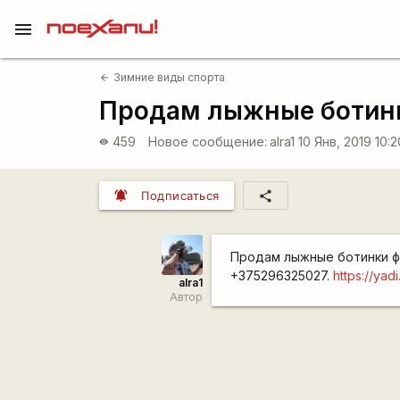
menu
Зимние виды спорта
arrow_back
Продам лыжные ботин
459
Новое сообщение:
alra1
10 Янв, 2019 10:
visibility
notifications_active
share
Подписаться
Продам лыжные ботинки фи
+375296325027.
https://ya
alra1
Автор