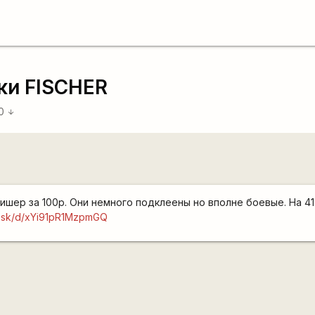
ки FISCHER
20
arrow_downward
шер за 100р. Они немного подклеены но вполне боевые. На 41-
di.sk/d/xYi91pR1MzpmGQ