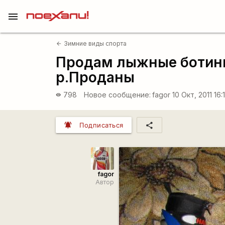
menu
Зимние виды спорта
arrow_back
Продам лыжные ботинки
р.Проданы
798
Новое сообщение:
fagor
10 Окт, 2011 16:
visibility
notifications_active
share
Подписаться
fagor
Автор