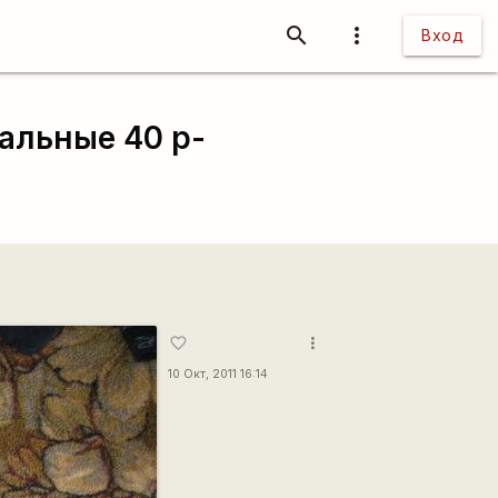
search
more_vert
Вход
альные 40 р-
more_vert
favorite_border
10 Окт, 2011 16:14