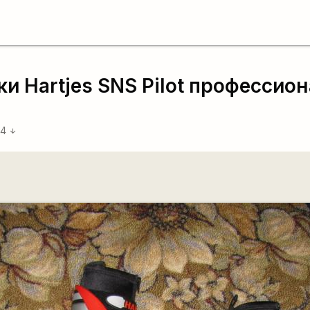
 Hartjes SNS Pilot профессион
14
arrow_downward