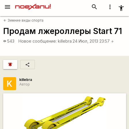
menu
search
more_vert
accessibility_new
Зимние виды спорта
arrow_back
Продам лжероллеры Start 71
543
Новое сообщение:
killebra
24 Июл, 2013 23:57
visibility
arrow_downward
notifications_active
share
killebra
K
Автор