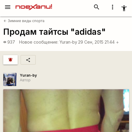
menu
search
more_vert
accessibility_new
Зимние виды спорта
arrow_back
Продам тайтсы "adidas"
937
Новое сообщение:
Yuran-by
29 Сен, 2015 21:44
visibility
arrow_downward
notifications_active
share
Yuran-by
Автор