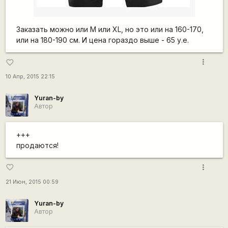
Заказать можно или М или XL, но это или на 160-170,
или на 180-190 см. И цена гораздо выше - 65 у.е.
more_vert
favorite_border
10 Апр, 2015 22:15
Yuran-by
Автор
+++
продаются!
more_vert
favorite_border
21 Июн, 2015 00:59
Yuran-by
Автор