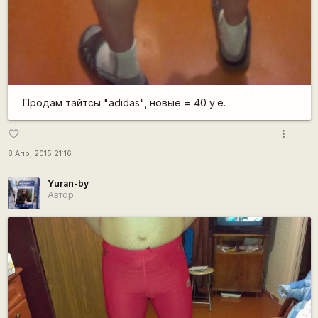
Продам тайтсы "adidas", новые = 40 у.е.
more_vert
favorite_border
8 Апр, 2015 21:16
Yuran-by
Автор