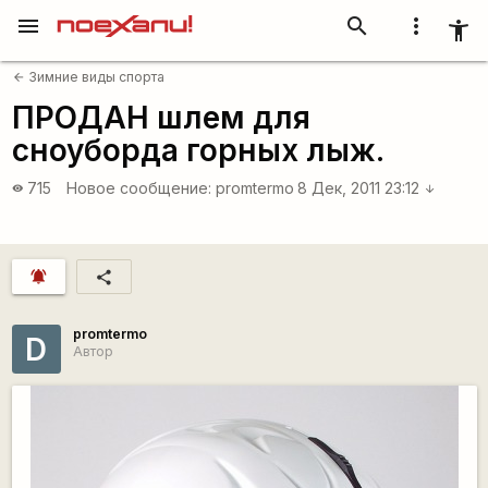
menu
search
more_vert
accessibility_new
Зимние виды спорта
arrow_back
ПРОДАН шлем для
сноуборда горных лыж.
715
Новое сообщение:
promtermo
8 Дек, 2011 23:12
visibility
arrow_downward
notifications_active
share
promtermo
D
Автор