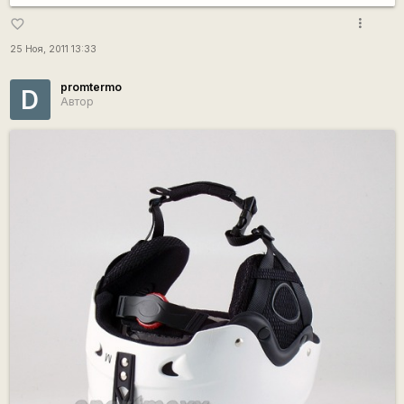
more_vert
favorite_border
25 Ноя, 2011 13:33
promtermo
D
Автор