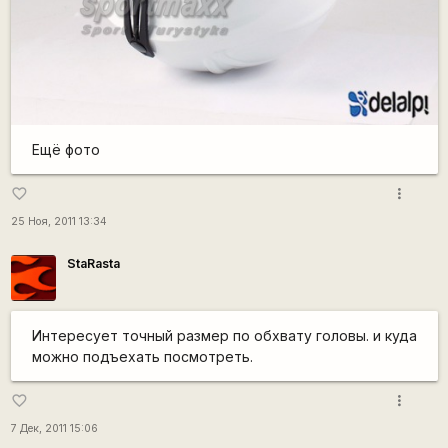
Ещё фото
more_vert
favorite_border
25 Ноя, 2011 13:34
StaRasta
Интересует точный размер по обхвату головы. и куда
можно подъехать посмотреть.
more_vert
favorite_border
7 Дек, 2011 15:06