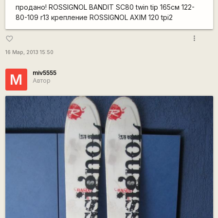
продано! ROSSIGNOL BANDIT SC80 twin tip 165см 122-
80-109 r13 крепление ROSSIGNOL AXIM 120 tpi2
more_vert
favorite_border
16 Мар, 2013 15:50
miv5555
M
Автор