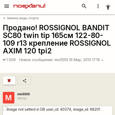
menu
search
more_vert
accessibility_new
Зимние виды спорта
arrow_back
Продано! ROSSIGNOL BANDIT
SC80 twin tip 165см 122-80-
109 r13 крепление ROSSIGNOL
AXIM 120 tpi2
1 009
Новое сообщение:
miv5555
16 Мар, 2013 17:19
visibility
arrow_downward
notifications_active
share
miv5555
M
Автор