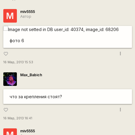
miv5555
M
Автор
фото 6
more_vert
favorite_border
16 Мар, 2013 15:53
Max_Babich
что за крепления стоят?
more_vert
favorite_border
16 Мар, 2013 16:41
miv5555