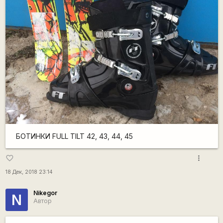
БОТИНКИ FULL TILT 42, 43, 44, 45
more_vert
favorite_border
18 Дек, 2018 23:14
Nikegor
N
Автор