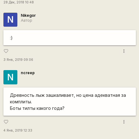
28 Дек, 2018 10:48
Nikegor
N
Автор
:)
more_vert
favorite_border
3 Янв, 2019 09:06
ncreep
N
Древность лыж зашкаливает, но цена адекватная за
комплиты.
Боты тилты какого года?
more_vert
favorite_border
4 Янв, 2019 12:33