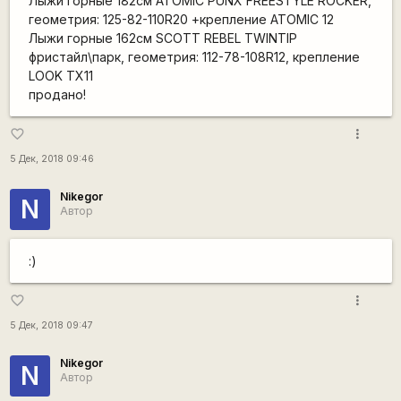
Лыжи горные 182см ATOMIC PUNX FREESTYLE ROCKER,
геометрия: 125-82-110R20 +крепление ATOMIC 12
Лыжи горные 162см SCOTT REBEL TWINTIP
фристайл\парк, геометрия: 112-78-108R12, крепление
LOOK TX11
продано!
more_vert
favorite_border
5 Дек, 2018 09:46
Nikegor
N
Автор
:)
more_vert
favorite_border
5 Дек, 2018 09:47
Nikegor
N
Автор