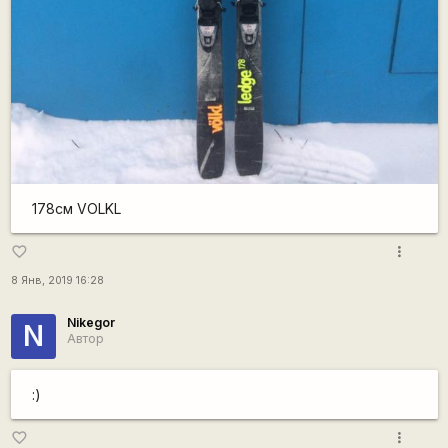
178см VOLKL
more_vert
favorite_border
8 Янв, 2019 16:28
Nikegor
N
Автор
:)
more_vert
favorite_border