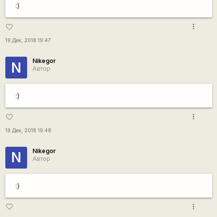
:)
more_vert
favorite_border
19 Дек, 2018 19:47
Nikegor
N
Автор
:)
more_vert
favorite_border
19 Дек, 2018 19:48
Nikegor
N
Автор
:)
more_vert
favorite_border