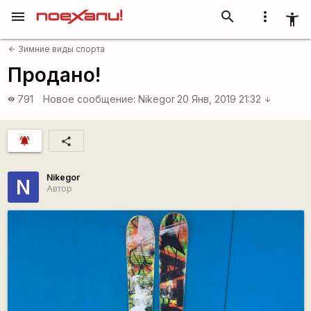
menu
search
more_vert
accessibility_new
Зимние виды спорта
arrow_back
Продано!
791
Новое сообщение:
Nikegor
20 Янв, 2019 21:32
visibility
arrow_downward
notifications_active
share
Nikegor
N
Автор