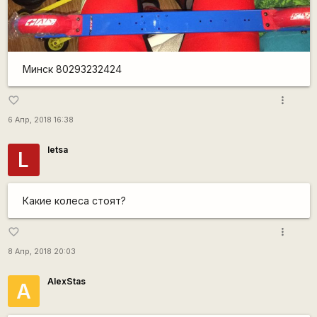
Минск 80293232424
more_vert
favorite_border
6 Апр, 2018 16:38
letsa
L
Какие колеса стоят?
more_vert
favorite_border
8 Апр, 2018 20:03
AlexStas
A