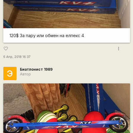
120$ За пару или обмен на елпекс 4
more_vert
favorite_border
6 Апр, 2018 16:37
Биатлонист 1989
Э
Автор