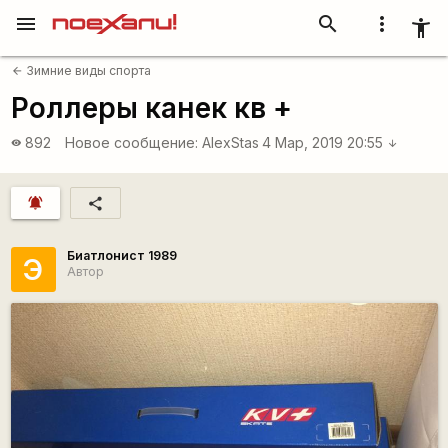
menu
search
more_vert
accessibility_new
Зимние виды спорта
arrow_back
Роллеры канек кв +
892
Новое сообщение:
AlexStas
4 Мар, 2019 20:55
visibility
arrow_downward
notifications_active
share
Биатлонист 1989
Э
Автор