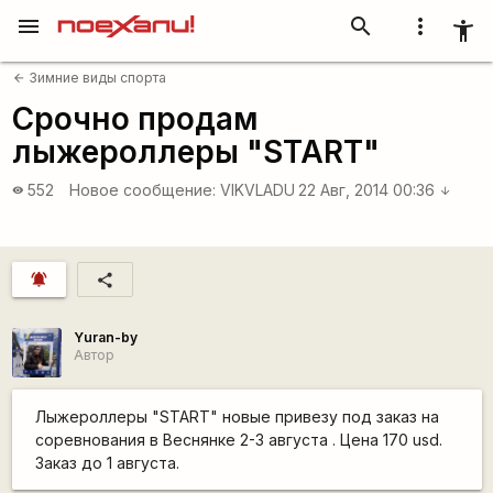
menu
search
more_vert
accessibility_new
Зимние виды спорта
arrow_back
Срочно продам
лыжероллеры "START"
552
Новое сообщение:
VIKVLADU
22 Авг, 2014 00:36
visibility
arrow_downward
notifications_active
share
Yuran-by
Автор
Лыжероллеры "START" новые привезу под заказ на
соревнования в Веснянке 2-3 августа . Цена 170 usd.
Заказ до 1 августа.