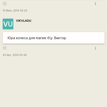
more_vert
favorite_border
31 Июл, 2014 00:23
VIKVLADU
VU
Юра колеса для marwe б\у. Виктор.
more_vert
favorite_border
22 Авг, 2014 00:36