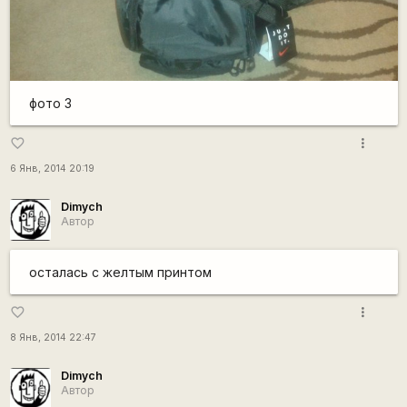
фото 3
more_vert
favorite_border
6 Янв, 2014 20:19
Dimych
Автор
осталась с желтым принтом
more_vert
favorite_border
8 Янв, 2014 22:47
Dimych
Автор