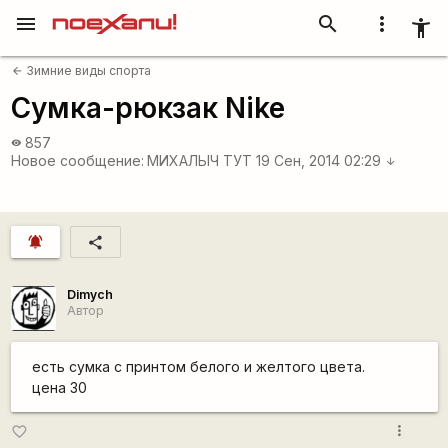
menu
search
more_vert
accessibility_new
Зимние виды спорта
arrow_back
Сумка-рюкзак Nike
857
visibility
Новое сообщение:
МИХАЛЫЧ ТУТ
19 Сен, 2014 02:29
arrow_downward
notifications_active
share
Dimych
Автор
есть сумка с принтом белого и желтого цвета.
цена 30
more_vert
favorite_border