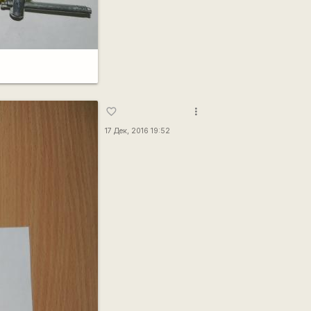
more_vert
favorite_border
17 Дек, 2016 19:52