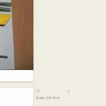
more_vert
favorite_border
26 Дек, 2016 09:34