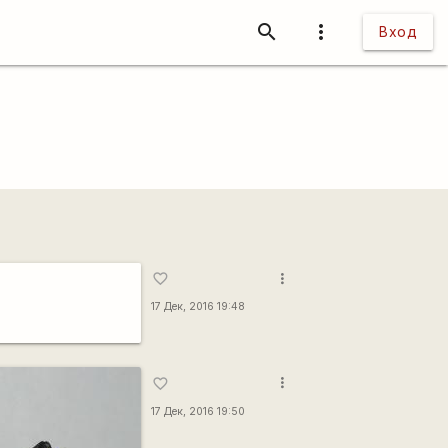
search
more_vert
Вход
more_vert
favorite_border
17 Дек, 2016 19:48
more_vert
favorite_border
17 Дек, 2016 19:50