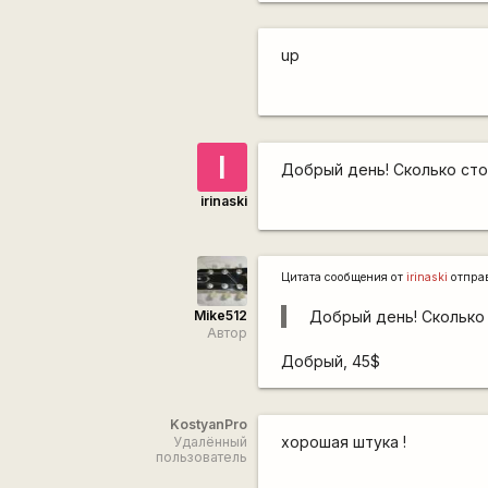
up
I
Добрый день! Сколько сто
irinaski
Цитата сообщения от
irinaski
отпра
Mike512
Добрый день! Сколько 
Автор
Добрый, 45$
KostyanPro
хорошая штука !
Удалённый
пользователь