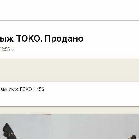
лыж TOKO. Продано
 12:55
arrow_downward
овки лыж TOKO - 45$