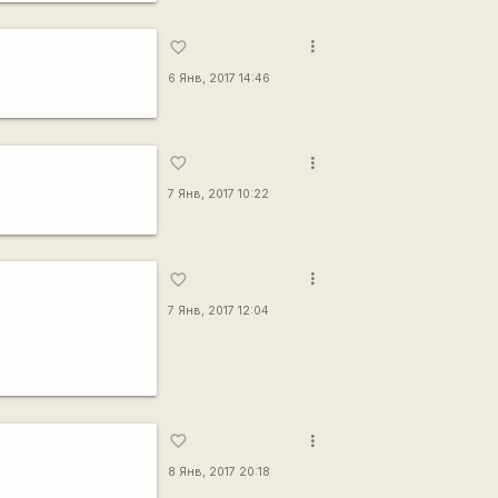
more_vert
favorite_border
6 Янв, 2017 14:46
more_vert
favorite_border
7 Янв, 2017 10:22
more_vert
favorite_border
7 Янв, 2017 12:04
more_vert
favorite_border
8 Янв, 2017 20:18