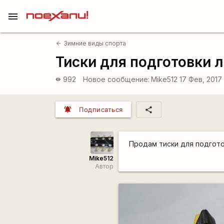
menu
Зимние виды спорта
arrow_back
Тиски для подготовки 
992
Новое сообщение:
Mike512
17 Фев, 2017
visibility
notifications_active
share
Подписаться
Продам тиски для подгот
Mike512
Автор