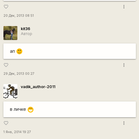
more_vert
favorite_border
20 Дек, 2013 08:51
kit36
Автор
ап
:)
more_vert
favorite_border
29 Дек, 2013 00:27
vadik_author-2011
в личке
;D
more_vert
favorite_border
1 Янв, 2014 19:27