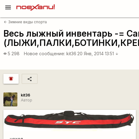
menu
Зимние виды спорта
arrow_back
Весь лыжный инвентарь -= Са
(ЛЫЖИ,ПАЛКИ,БОТИНКИ,КРЕ
5 298
Новое сообщение:
kit36
20 Янв, 2014 13:51
visibility
arrow_downward
notifications_active
share
kit36
Автор
чехол