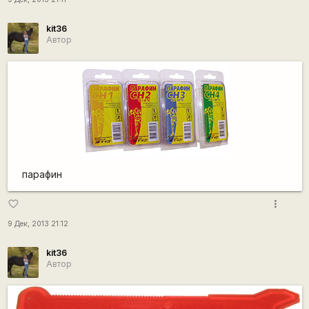
kit36
Автор
парафин
more_vert
favorite_border
9 Дек, 2013 21:12
kit36
Автор