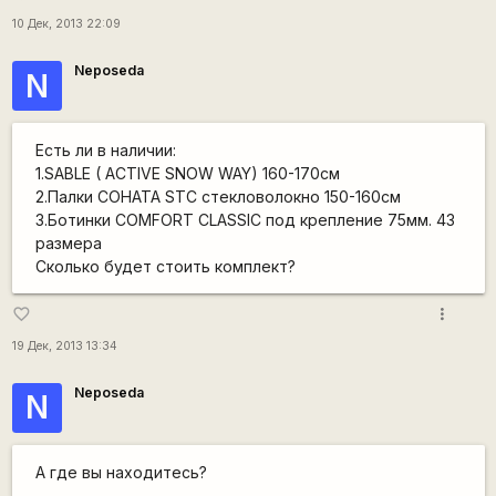
10 Дек, 2013 22:09
Neposeda
N
Есть ли в наличии:
1.SABLE ( ACTIVE SNOW WAY) 160-170см
2.Палки СОНАТА STC стекловолокно 150-160см
3.Ботинки COMFORT CLASSIC под крепление 75мм. 43
размера
Сколько будет стоить комплект?
more_vert
favorite_border
19 Дек, 2013 13:34
Neposeda
N
А где вы находитесь?