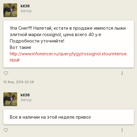
kit36
Автор
Упа Снег!!!! Налетай, кстати в продаже имеются лыжи
элитной марки rossignol, цена всего 40 у.е
Подробности уточняйте!
Вот такие
http://www.infomincer.ru/query/lygy/rossignol.xtourintense.
htm#
more_vert
favorite_border
15 Янв, 2014 20:28
kit36
Автор
Все в наличии на этой неделе привоз
more_vert
favorite_border