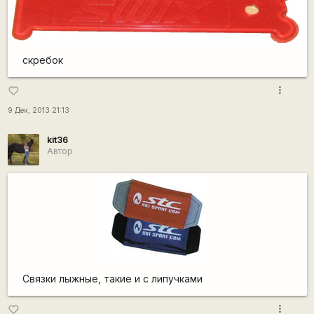
скребок
more_vert
favorite_border
9 Дек, 2013 21:13
kit36
Автор
Связки лыжные, такие и с липучками
more_vert
favorite_border