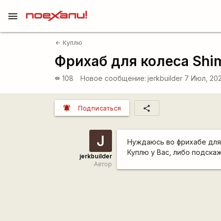
menu
Куплю
arrow_back
Фрихаб для колеса Shi
108
Новое сообщение:
jerkbuilder
7 Июл, 20
visibility
notifications_active
share
Подписаться
J
Нуждаюсь во фрихабе для 
Куплю у Вас, либо подскаж
jerkbuilder
Автор