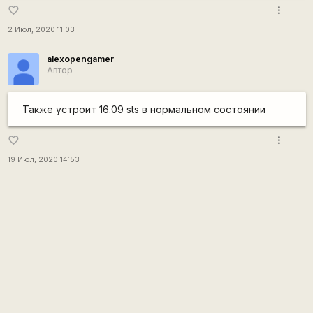
more_vert
favorite_border
2 Июл, 2020 11:03
alexopengamer
Автор
Также устроит 16.09 sts в нормальном состоянии
more_vert
favorite_border
19 Июл, 2020 14:53