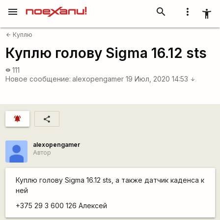
menu
search
more_vert
accessibility_new
Куплю
arrow_back
Куплю голову Sigma 16.12 sts
111
visibility
Новое сообщение:
alexopengamer
19 Июл, 2020 14:53
arrow_downward
notifications_active
share
alexopengamer
Автор
Куплю голову Sigma 16.12 sts, а также датчик каденса к
ней
+375 29 3 600 126 Алексей