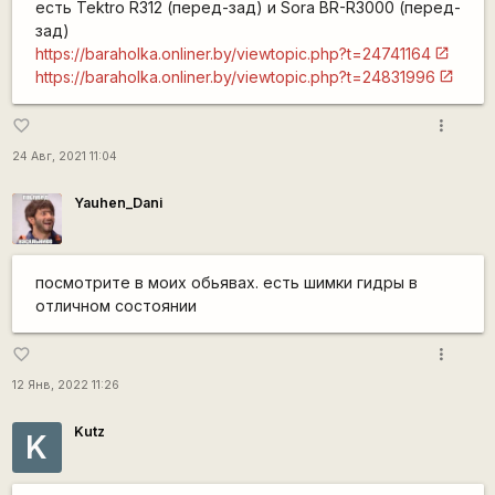
есть Tektro R312 (перед-зад) и Sora BR-R3000 (перед-
зад)
https://baraholka.onliner.by/viewtopic.php?t=24741164
https://baraholka.onliner.by/viewtopic.php?t=24831996
more_vert
favorite_border
24 Авг, 2021 11:04
Yauhen_Dani
посмотрите в моих обьявах. есть шимки гидры в
отличном состоянии
more_vert
favorite_border
12 Янв, 2022 11:26
Kutz
K