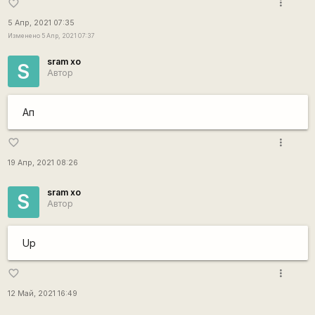
more_vert
favorite_border
5 Апр, 2021 07:35
Изменено 5 Апр, 2021 07:37
sram xo
S
Автор
Ап
more_vert
favorite_border
19 Апр, 2021 08:26
sram xo
S
Автор
Up
more_vert
favorite_border
12 Май, 2021 16:49