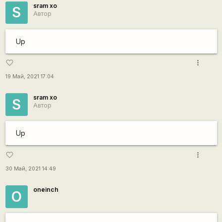
sram xo
S
Автор
Up
more_vert
favorite_border
19 Май, 2021 17:04
sram xo
S
Автор
Up
more_vert
favorite_border
30 Май, 2021 14:49
oneinch
O