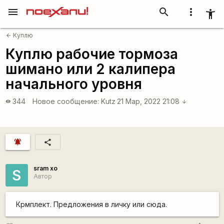
menu
search
more_vert
accessibility_new
Куплю
arrow_back
Куплю рабочие тормоза
шимано или 2 калипера
начального уровня
344
Новое сообщение:
Kutz
21 Мар, 2022 21:08
visibility
arrow_downward
notifications_active
share
sram xo
S
Автор
Крмплект. Предложения в личку или сюда.