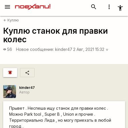
menu
search
more_vert
accessibility_new
Куплю
arrow_back
Куплю станок для правки
колес
56
Новое сообщение:
kinder47
2 Авг, 2021 15:32
visibility
arrow_downward
notifications_active
share
kinder47
Автор
Прывет . Неспеша ищу станок для правки колес .
Можно Park tool , Super B , Union и прочие .
Территориально Лида , но могу приехать в любой
город .