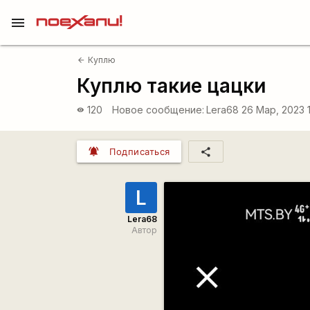
menu
Куплю
arrow_back
Куплю такие цацки
120
Новое сообщение:
Lera68
26 Мар, 2023 
visibility
notifications_active
share
Подписаться
L
Lera68
Автор