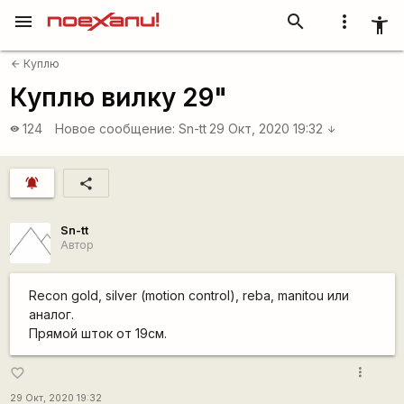
menu
search
more_vert
accessibility_new
Куплю
arrow_back
Куплю вилку 29"
124
Новое сообщение:
Sn-tt
29 Окт, 2020 19:32
visibility
arrow_downward
notifications_active
share
Sn-tt
Автор
Recon gold, silver (motion control), reba, manitou или
аналог.
Прямой шток от 19см.
more_vert
favorite_border
29 Окт, 2020 19:32