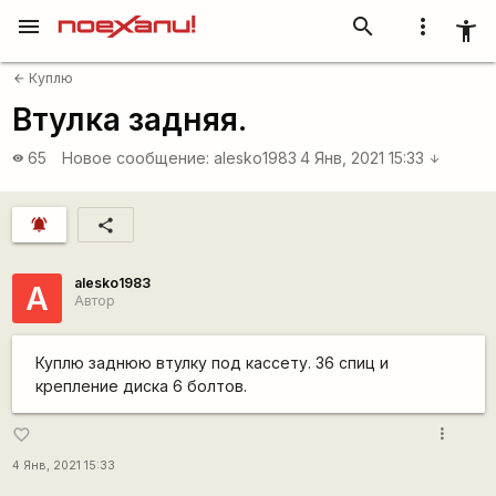
menu
search
more_vert
accessibility_new
Куплю
arrow_back
Втулка задняя.
65
Новое сообщение:
alesko1983
4 Янв, 2021 15:33
visibility
arrow_downward
notifications_active
share
alesko1983
A
Автор
Куплю заднюю втулку под кассету. 36 спиц и
крепление диска 6 болтов.
more_vert
favorite_border
4 Янв, 2021 15:33