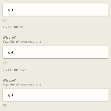
//-(
more_vert
favorite_border
13 Дек, 2014 13:35
Wise_elf
Удалённый пользователь
//-(
more_vert
favorite_border
21 Дек, 2014 12:27
Wise_elf
Удалённый пользователь
//-(
more_vert
favorite_border