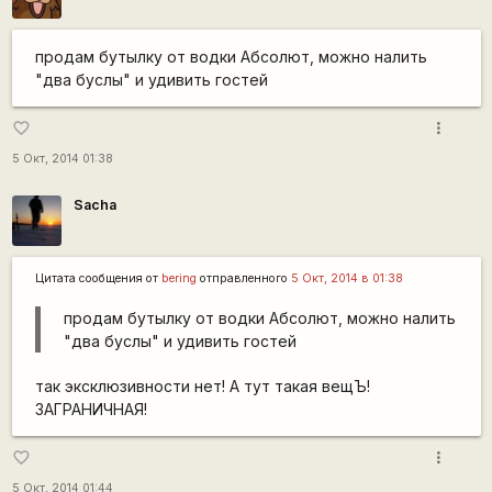
продам бутылку от водки Абсолют, можно налить
"два буслы" и удивить гостей
more_vert
favorite_border
5 Окт, 2014 01:38
Sacha
Цитата сообщения от
bering
отправленного
5 Окт, 2014 в 01:38
продам бутылку от водки Абсолют, можно налить
"два буслы" и удивить гостей
так эксклюзивности нет! А тут такая вещЪ!
ЗАГРАНИЧНАЯ!
more_vert
favorite_border
5 Окт, 2014 01:44