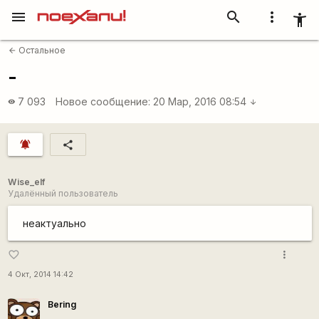
menu
search
more_vert
accessibility_new
Остальное
arrow_back
-
7 093
Новое сообщение:
20 Мар, 2016 08:54
visibility
arrow_downward
notifications_active
share
Wise_elf
Удалённый пользователь
неактуально
more_vert
favorite_border
4 Окт, 2014 14:42
Bering