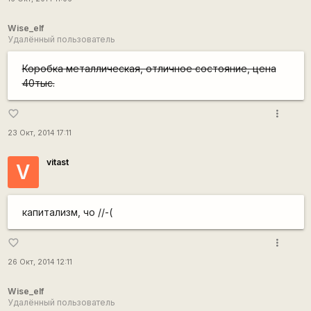
Wise_elf
Удалённый пользователь
Коробка металлическая, отличное состояние, цена
40тыс.
more_vert
favorite_border
23 Окт, 2014 17:11
vitast
V
капитализм, чо //-(
more_vert
favorite_border
26 Окт, 2014 12:11
Wise_elf
Удалённый пользователь