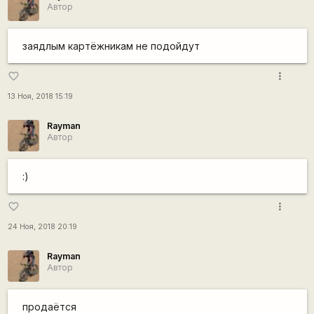
Автор
заядлым картёжникам не подойдут
more_vert
favorite_border
13 Ноя, 2018 15:19
Rаyman
Автор
:)
more_vert
favorite_border
24 Ноя, 2018 20:19
Rаyman
Автор
продаётся