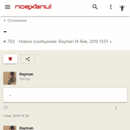
menu
search
more_vert
accessibility_new
Остальное
arrow_back
-
759
Новое сообщение:
Rаyman
14 Янв, 2019 13:51
visibility
arrow_downward
notifications_active
share
Rаyman
Автор
-
more_vert
favorite_border
1 Ноя, 2018 14:26
Rаyman