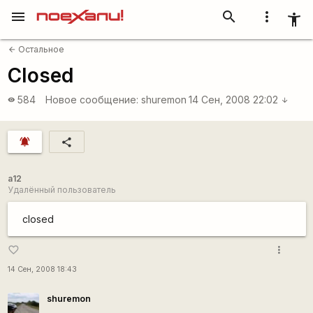
menu
search
more_vert
accessibility_new
Остальное
arrow_back
Closed
584
Новое сообщение:
shuremon
14 Сен, 2008 22:02
visibility
arrow_downward
notifications_active
share
a12
Удалённый пользователь
closed
more_vert
favorite_border
14 Сен, 2008 18:43
shuremon