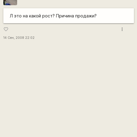
Л это на какой рост? Причина продажи?
more_vert
favorite_border
14 Сен, 2008 22:02