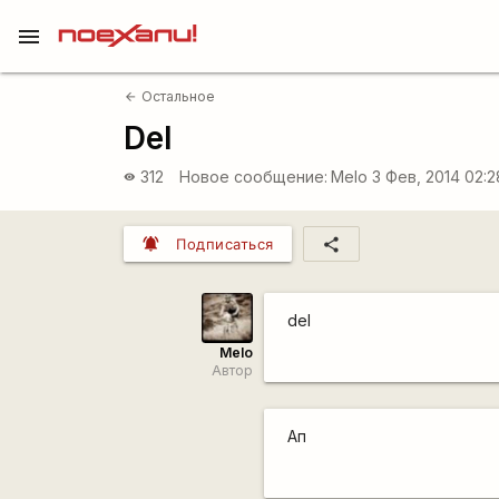
menu
Остальное
arrow_back
Del
312
Новое сообщение:
Melo
3 Фев, 2014 02:
visibility
notifications_active
share
Подписаться
del
Melo
Автор
Ап