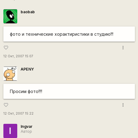
baobab
фото и технические хорактиристики в студию!!!
more_vert
favorite_border
12 Окт, 2007 15:07
APENY
Просим фото!!!!
more_vert
favorite_border
12 Окт, 2007 15:22
Ingvar
I
Автор