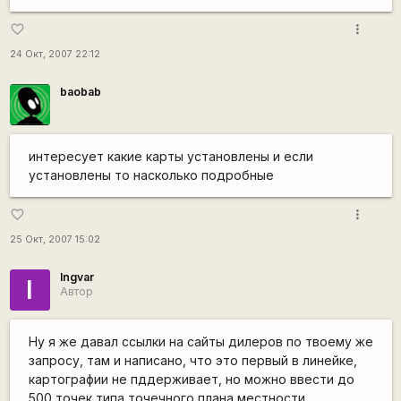
more_vert
favorite_border
24 Окт, 2007 22:12
baobab
интересует какие карты установлены и если
установлены то насколько подробные
more_vert
favorite_border
25 Окт, 2007 15:02
Ingvar
I
Автор
Ну я же давал ссылки на сайты дилеров по твоему же
запросу, там и написано, что это первый в линейке,
картографии не пддерживает, но можно ввести до
500 точек типа точечного плана местности.