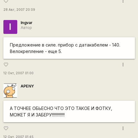
more_vert
favorite_border
28 Авг, 2007 20:09
Ingvar
I
Автор
Предложение в силе. прибор с датакабелем - 140.
Велокрепление - еще 5.
more_vert
favorite_border
12 Окт, 2007 01:00
APENY
А ТОЧНЕЕ ОБЬЕСНО ЧТО ЭТО ТАКОЕ И ФОТКУ,
МОЖЕТ Я И ЗАБЕРУ!!!!!!!!!!!!!!
more_vert
favorite_border
12 Окт, 2007 01:45