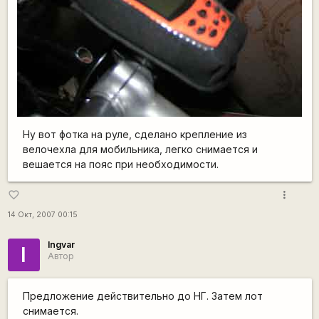
Ну вот фотка на руле, сделано крепление из
велочехла для мобильника, легко снимается и
вешается на пояс при необходимости.
more_vert
favorite_border
14 Окт, 2007 00:15
Ingvar
I
Автор
Предложение действительно до НГ. Затем лот
снимается.