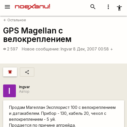
menu
search
more_vert
accessibility_new
Остальное
arrow_back
GPS Magellan с
велокреплением
2 597
Новое сообщение:
Ingvar
8 Дек, 2007 00:58
visibility
arrow_downward
notifications_active
share
Ingvar
I
Автор
Продам Магеллан Эксплорист 100 с велокреплением
и датакабелем. Прибор - 130, кабель 20, чехол с
велокреплением - 5 уй.
Продается по причине апгрейда.