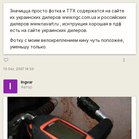
Значицца просто фотка и ТТХ содержатся на сайте
их украинских дилеров www.ngc.com.ua и российских
дилеров www.navart.ru , иснтрукция хорошая в пдф
есть на сайте украинских дилеров.
Фотку с моим велокреплением кину чуть попозжее,
уменьшу только.
more_vert
favorite_border
13 Окт, 2007 14:50
Ingvar
I
Автор