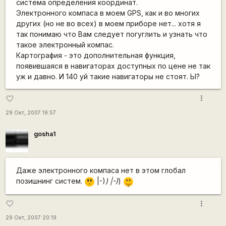
система определения координат.
Электронного компаса в моем GPS, как и во многих
других (но не во всех) в моем приборе нет... хотя я
так понимаю что Вам следует погуглить и узнать что
такое электронный компас.
Картография - это дополнительная функция,
появившаяся в навигаторах доступных по цене не так
уж и давно. И 140 уй такие навигаторы не стоят. Ы?
more_vert
favorite_border
29 Окт, 2007 19:57
gosha1
Даже электронного компаса нет в этом глобал
=8
|-)
позишнинг систем.
|-)
) |-)
)
O
_)
more_vert
favorite_border
29 Окт, 2007 20:19