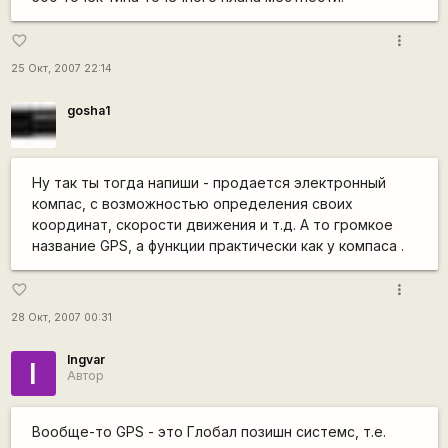
more_vert
favorite_border
25 Окт, 2007 22:14
gosha1
Ну так ты тогда напиши - продается электронный
компас, с возможностью определения своих
координат, скорости движения и т.д. А то громкое
название GPS, а функции практически как у компаса .
more_vert
favorite_border
28 Окт, 2007 00:31
Ingvar
I
Автор
Вообще-то GPS - это Глобал позишн системс, т.е.