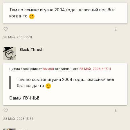
Там по ссылке игуана 2004 года... классный вел был
когда-то
:)
more_vert
favorite_border
28 Май, 2008 15:11
Black_Thrush
Цитата сообщения от
deviator
отправленного
28 Май, 2008 в 15:11
Там по ссылке игуана 2004 года... классный вел
был когда-то
:)
Самы ЛУЧЧЫ!
more_vert
favorite_border
28 Май, 2008 15:53