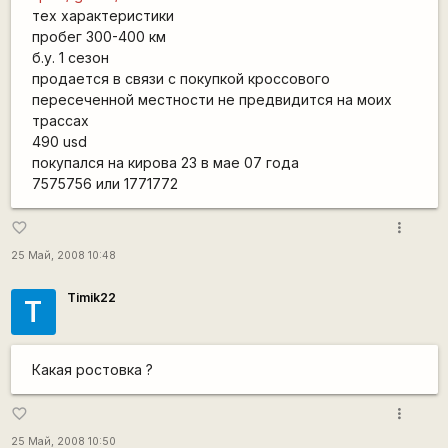
тех характеристики
пробег 300-400 км
б.у. 1 сезон
продается в связи с покупкой кроссового
пересеченной местности не предвидится на моих
трассах
490 usd
покупался на кирова 23 в мае 07 года
7575756 или 1771772
more_vert
favorite_border
25 Май, 2008 10:48
Timik22
T
Какая ростовка ?
more_vert
favorite_border
25 Май, 2008 10:50