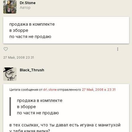
Dr.Stone
Автор
продажа в комплекте
в зборре
по частя не продаю
more_vert
favorite_border
27 Май, 2008 23:31
Black_Thrush
Цитата сообщения от
dr\.stone
отправленного
27 Май, 2008 в 23:31
продажа в комплекте
в зборре
по частя не продаю
в тех ссылках, что ты давал есть игуана с манитухой
у тебя какая вилка?