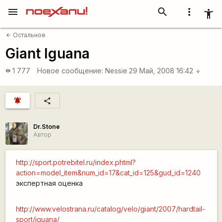
menu
search
more_vert
accessibility_new
Остальное
arrow_back
Giant Iguana
1 777
Новое сообщение:
Nessie
29 Май, 2008 16:42
visibility
arrow_downward
notifications_active
share
Dr.Stone
Автор
http://sport.potrebitel.ru/index.phtml?
action=model_item&num_id=17&cat_id=125&gud_id=1240
экспертная оценка
http://www.velostrana.ru/catalog/velo/giant/2007/hardtail-
sport/iguana/