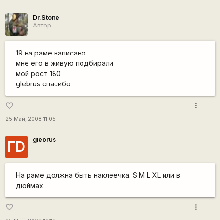
Dr.Stone
Автор
19 на раме написано
мне его в живую подбирали
мой рост 180
glebrus спасибо
more_vert
favorite_border
25 Май, 2008 11:05
glebrus
ГD
На раме должна быть наклеечка. S M L XL или в
дюймах
more_vert
favorite_border