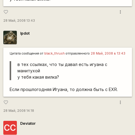
more_vert
favorite_border
28 Май, 2008 13:43
lpdot
Цитата сообщения от
black_thrush
отправленного
28 Май, 2008 в 13:43
в тех ссылках, что ты давал есть игуана с
манитухой
у тебя какая вилка?
Если прошлогодняя Игуана, то должна быть с EXR.
more_vert
favorite_border
28 Май, 2008 14:18
Deviator
СС