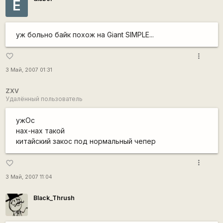
Е
уж больно байк похож на Giant SIMPLE...
more_vert
favorite_border
3 Май, 2007 01:31
ZXV
Удалённый пользователь
ужОс
нах-нах такой
китайский закос под нормальный чепер
more_vert
favorite_border
3 Май, 2007 11:04
Black_Thrush