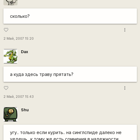
сколько?
more_vert
favorite_border
2 Май, 2007 15:20
Dax
а куда здесь траву прятать?
more_vert
favorite_border
2 Май, 2007 15:43
Shu
угу.. только если курить.. на синглспиде далеко не
уедешь.. к тому же есть сомнения в надежности