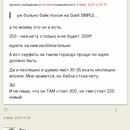
Цитата сообщения от
disbel
отправленного
3 Май, 2007 в 01:31
уж больно байк похож на Giant SIMPLE...
а по моему это он и есть.
250 - неа нету столько и не будет. 200!!!
курить на нем необязательно.
А вот серфить на таком гораздо проще по-идее
должно быть.
Да и неспешно я думаю км/ч 30-35 ехать неспешно
вполне. Мне нравится, но бабла стока нету.
ЗЫ
И не пиши, что он ТАМ стоит 300, он там стоит 220
новый.
more_vert
favorite_border
3 Май, 2007 11:35