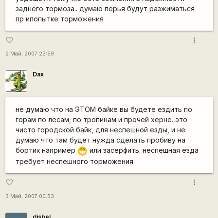
заднего тормоза.. думаю перья будут разжиматься
пр ипопытке торможения
more_vert
favorite_border
2 Май, 2007 23:59
Dax
не думаю что на ЭТОМ байке вы будете ездить по
горам по лесам, по тропинам и прочей херне. это
чисто городской байк, для неспешной езды, и не
думаю что там будет нужда сделать пробиву на
бортик например
или засерфить. неспешная езда
;D
требует неспешного торможения.
more_vert
favorite_border
3 Май, 2007 00:53
disbel