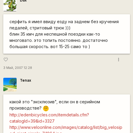
Dax
серфить я имел ввиду езду на заднем без кручения
педалей, стритовый трюк )))
блин 35 кмч для неспешной поездки как-то
многовато. это топить постоянно. достаточно
большая скорость. вот 15-25 само то )
more_vert
favorite_border
3 Май, 2007 12:28
Tenax
какой это "эксклюзив", если он в серийном
производстве?
:-/
http://edenbicycles.com/itemdetails.cfm?
catalogId=39&id=3327
http://www.veloonline.com/images/catalog/list/big_velosip