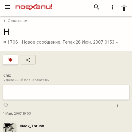
menu
search
more_vert
accessibility_new
Остальное
arrow_back
H
1 706
Новое сообщение:
Tenax
28 Июн, 2007 01:53
visibility
arrow_downward
notifications_active
share
chiz
Удалённый пользователь
,
more_vert
favorite_border
1 Май, 2007 19:03
Black_Thrush