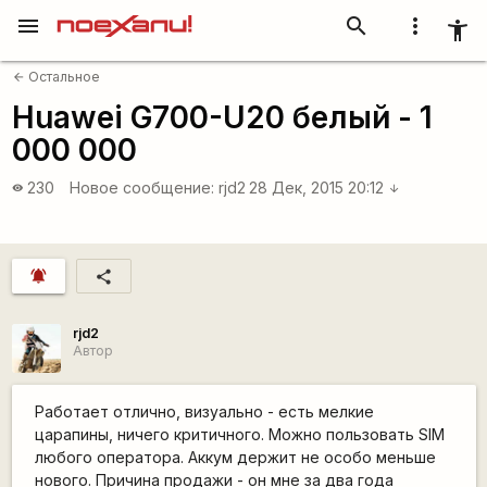
menu
search
more_vert
accessibility_new
Остальное
arrow_back
Huawei G700-U20 белый - 1
000 000
230
Новое сообщение:
rjd2
28 Дек, 2015 20:12
visibility
arrow_downward
notifications_active
share
rjd2
Автор
Работает отлично, визуально - есть мелкие
царапины, ничего критичного. Можно пользовать SIM
любого оператора. Аккум держит не особо меньше
нового. Причина продажи - он мне за два года