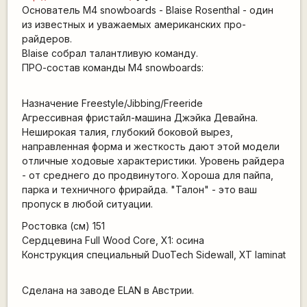
Основатель M4 snowboards - Blaise Rosenthal - один
из известных и уважаемых американских про-
райдеров.
Blaise собрал талантливую команду.
ПРО-состав команды M4 snowboards:
Назначение Freestyle/Jibbing/Freeride
Агрессивная фристайл-машина Джэйка Девайна.
Неширокая талия, глубокий боковой вырез,
направленная форма и жесткость дают этой модели
отличные ходовые характеристики. Уровень райдера
- от среднего до продвинутого. Хороша для пайпа,
парка и техничного фрирайда. "Талон" - это ваш
пропуск в любой ситуации.
Ростовка (см) 151
Сердцевина Full Wood Core, X1: осина
Конструкция специальный DuoTech Sidewall, XT laminat
Сделана на заводе ELAN в Австрии.