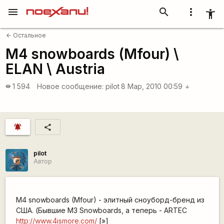
menu
search
more_vert
accessibility_new
Остальное
arrow_back
M4 snowboards (Mfour) \
ELAN \ Austria
1 594
Новое сообщение:
pilot
8 Мар, 2010 00:59
visibility
arrow_downward
notifications_active
share
pilot
Автор
M4 snowboards (Mfour) - элитный сноуборд-бренд из
США. (Бывшие М3 Snowboards, а теперь - ARTEC
http://www.4ismore.com/
[»]