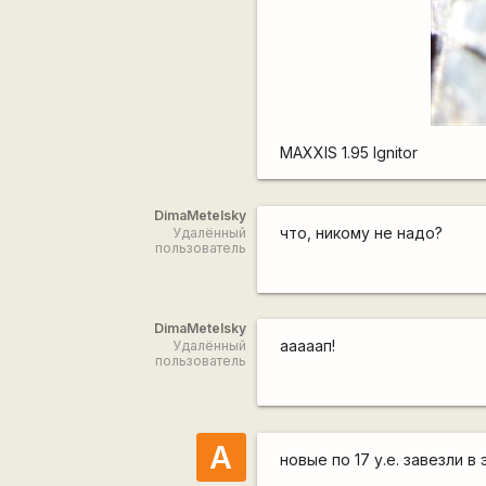
MAXXIS 1.95 Ignitor
DimaMetelsky
что, никому не надо?
Удалённый
пользователь
DimaMetelsky
ааааап!
Удалённый
пользователь
A
новые по 17 у.е. завезли в