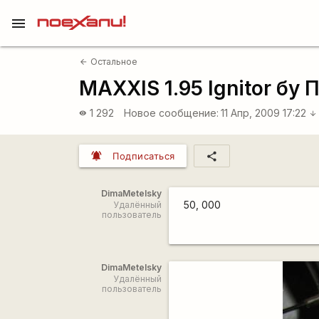
menu
Остальное
arrow_back
MAXXIS 1.95 Ignitor б
1 292
Новое сообщение:
11 Апр, 2009 17:22
visibility
arrow_downward
notifications_active
share
Подписаться
DimaMetelsky
50, 000
Удалённый
пользователь
DimaMetelsky
Удалённый
пользователь