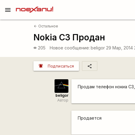
menu
Остальное
arrow_back
Nokia C3 Продан
205
Новое сообщение:
beligor
29 Мар, 2014 
visibility
notifications_active
share
Подписаться
Продам телефон нокиа С3,
beligor
Автор
Продается