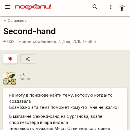
menu
search
more_vert
accessibility_new
Остальное
arrow_back
Second-hand
632
Новое сообщение:
4 Дек, 2010 17:58
visibility
arrow_downward
notifications_active
share
Lilu
Автор
не могу в поискове найти тему, которую когда-то
создавала.
Возможно эта тема поможет кому-то (мне не жалко)
В магазине Секонд-ханд на Сурганова, возле
спортмастера вчара видела
-велошорты мужские М-ка . Отличное состояние