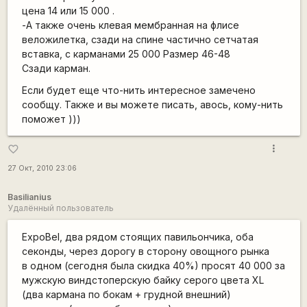
цена 14 или 15 000 .
-А также очень клевая мембранная на флисе
веложилетка, сзади на спине частично сетчатая
вставка, с карманами 25 000 Размер 46-48
Сзади карман.
Если будет еще что-нить интересное замечено
сообщу. Также и вы можете писать, авось, кому-нить
поможет )))
more_vert
favorite_border
27 Окт, 2010 23:06
Basilianius
Удалённый пользователь
ExpoBel, два рядом стоящих павильончика, оба
секонды, через дорогу в сторону овощного рынка
в одном (сегодня была скидка 40%) просят 40 000 за
мужскую виндстоперскую байку серого цвета XL
(два кармана по бокам + грудной внешний)