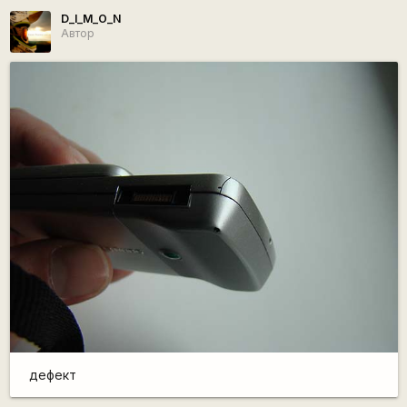
D_I_M_O_N
Автор
дефект