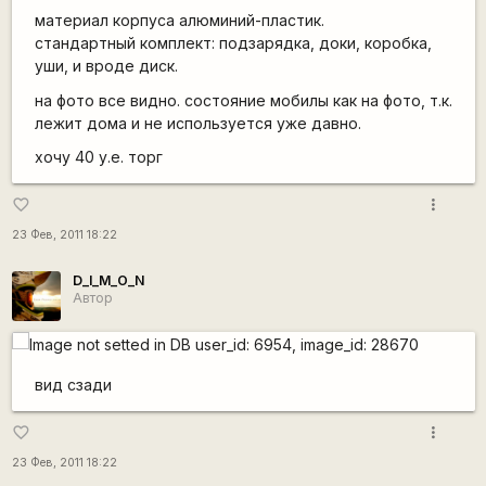
материал корпуса алюминий-пластик.
стандартный комплект: подзарядка, доки, коробка,
уши, и вроде диск.
на фото все видно. состояние мобилы как на фото, т.к.
лежит дома и не используется уже давно.
хочу 40 у.е. торг
more_vert
favorite_border
23 Фев, 2011 18:22
D_I_M_O_N
Автор
вид сзади
more_vert
favorite_border
23 Фев, 2011 18:22