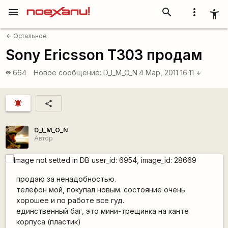
menu
search
more_vert
accessibility_new
Остальное
arrow_back
Sony Ericsson T303 продам
664
Новое сообщение:
D_I_M_O_N
4 Мар, 2011 16:11
visibility
arrow_downward
notifications_active
share
D_I_M_O_N
Автор
продаю за ненадобностью.
телефон мой, покупал новым. состояние очень
хорошее и по работе все гуд.
единственный баг, это мини-трещинка на канте
корпуса (пластик)