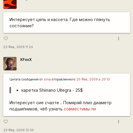
Интересует цепь и кассета. Где можно глянуть
состояние?
more_vert
favorite_border
23 Фев, 2009 11:24
XFoxX
Цитата сообщения от
silva
отправленного
20 Фев, 2009 в 20:13
каретка Shimano Ultegra - 25$
Интересует сие счазте .. Помяряй плиз диаметр
подшипников, чёб узнать
совместимы ли
more_vert
favorite_border
23 Фев, 2009 12:00