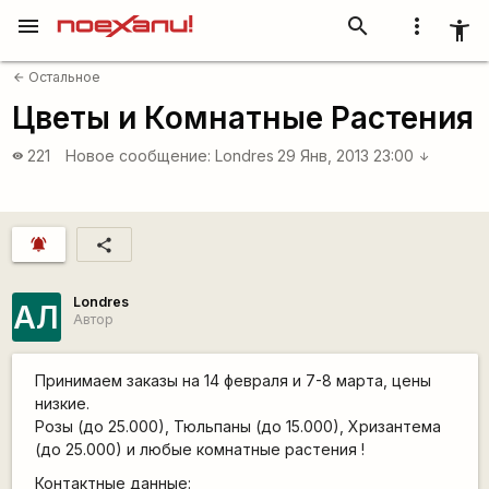
menu
search
more_vert
accessibility_new
Остальное
arrow_back
Цветы и Комнатные Растения
221
Новое сообщение:
Londres
29 Янв, 2013 23:00
visibility
arrow_downward
notifications_active
share
Londres
АЛ
Автор
Принимаем заказы на 14 февраля и 7-8 марта, цены
низкие.
Розы (до 25.000), Тюльпаны (до 15.000), Хризантема
(до 25.000) и любые комнатные растения !
Контактные данные: