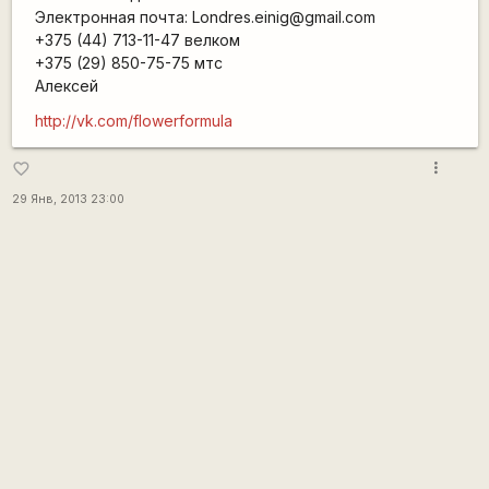
Электронная почта: Londres.einig@gmail.com
+375 (44) 713-11-47 велком
+375 (29) 850-75-75 мтс
Алексей
http://vk.com/flowerformula
more_vert
favorite_border
29 Янв, 2013 23:00