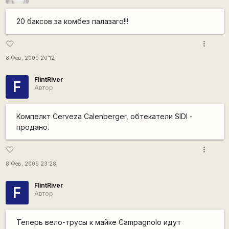
20 баксов за комбез палазаго!!!
more_vert
favorite_border
8 Фев, 2009 20:12
FlintRiver
F
Автор
Компелкт Cerveza Calenberger, обтекатели SIDI -
продано.
more_vert
favorite_border
8 Фев, 2009 23:28
FlintRiver
F
Автор
Теперь вело-трусы к майке Campagnolo идут