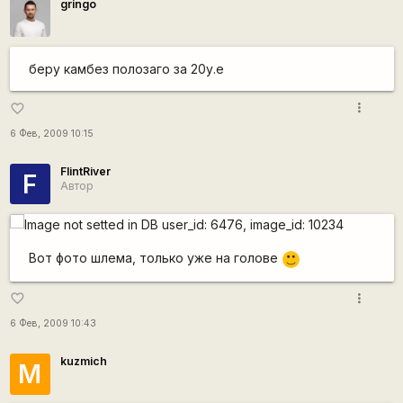
gringo
беру камбез полозаго за 20у.е
more_vert
favorite_border
6 Фев, 2009 10:15
FlintRiver
F
Автор
Вот фото шлема, только уже на голове
:)
more_vert
favorite_border
6 Фев, 2009 10:43
kuzmich
М