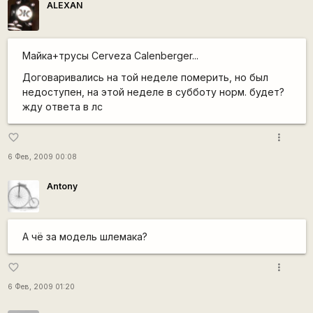
ALEXAN
Майка+трусы Cerveza Calenberger...
Договаривались на той неделе померить, но был
недоступен, на этой неделе в субботу норм. будет?
жду ответа в лс
more_vert
favorite_border
6 Фев, 2009 00:08
Antony
А чё за модель шлемака?
more_vert
favorite_border
6 Фев, 2009 01:20