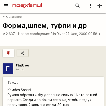
menu
search
more_vert
accessibility_new
Остальное
arrow_back
Форма,шлем, туфли и др
2 637
Новое сообщение:
FlintRiver
27 Фев, 2009 09:58
visibility
arrow_downward
notifications_active
share
FlintRiver
F
Автор
Тэкс....
Комбез Santini.
Рукава обрезаны. б\у довольно сильно. Чисто летний
вариант. Сзади и по бокам сеточка, чтобы воздух
пропускало. 2 кармана сзади. 30 тыр.