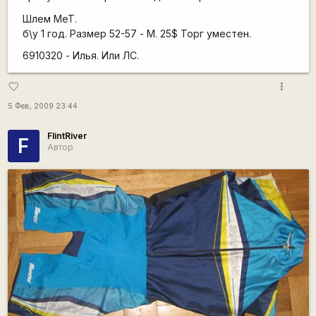
Шлем MeT.
б\у 1 год. Размер 52-57 - M. 25$ Торг уместен.
6910320 - Илья. Или ЛС.
more_vert
favorite_border
5 Фев, 2009 23:44
FlintRiver
F
Автор