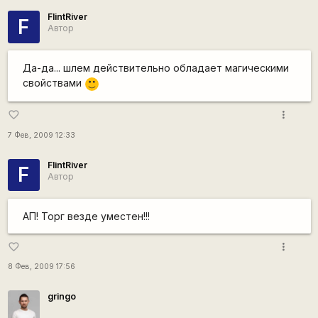
FlintRiver
F
Автор
Да-да... шлем действительно обладает магическими
свойствами
:)
more_vert
favorite_border
7 Фев, 2009 12:33
FlintRiver
F
Автор
АП! Торг везде уместен!!!
more_vert
favorite_border
8 Фев, 2009 17:56
gringo