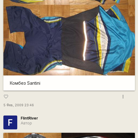
Комбез Santini
more_vert
favorite_border
5 Фев, 2009 23:46
FlintRiver
F
Автор