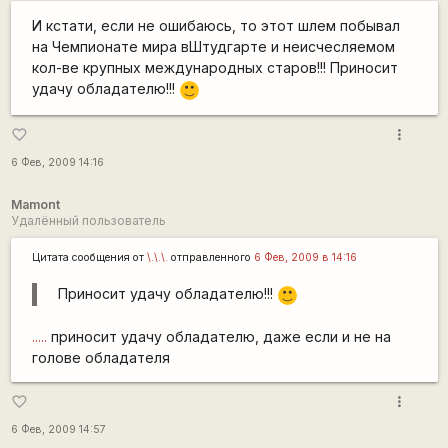
И кстати, если не ошибаюсь, то этот шлем побывал
на Чемпионате мира вШтудгарте и неисчесляемом
кол-ве крупных международных старов!!! Приносит
удачу обладателю!!!
:)
more_vert
favorite_border
6 Фев, 2009 14:16
Mamont
Удалённый пользователь
Цитата сообщения от
\.\.\.
отправленного
6 Фев, 2009 в 14:16
Приносит удачу обладателю!!!
:)
.....
приносит удачу обладателю, даже если и не на
голове обладателя
more_vert
favorite_border
6 Фев, 2009 14:57