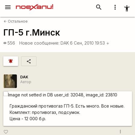
menu
search
more_vert
accessibility_new
Остальное
arrow_back
ГП-5 г.Минск
556
Новое сообщение:
DAK
6 Сен, 2010 19:53
visibility
arrow_downward
notifications_active
share
DAK
Автор
Гражданский противогаз ГП-5. Есть много. Все новые.
Комплект: противогаз, подсумок.
Цена - 12 000 б.р.
more_vert
favorite_border