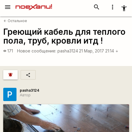
menu
search
more_vert
accessibility_new
Остальное
arrow_back
Греющий кабель для теплого
пола, труб, кровли итд !
171
Новое сообщение:
pasha3124
21 Мар, 2017 21:14
visibility
arrow_downward
notifications_active
share
pasha3124
P
Автор